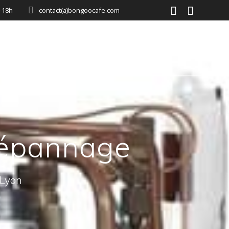
0-18h
contact(a)bongoocafe.com
MON COMPTE
CONTACT
GUIDE
 Dépannage
 Lyon