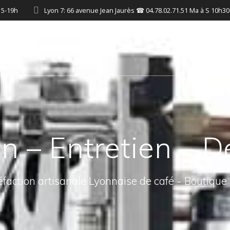
15-19h
Lyon 7: 66 avenue Jean Jaurès ☎ 04.78.02.71.51 Ma à S 10h3
BOUTIQUE
PRO/CHR
ion – Entretien –
éfaction artisanale Lyonnaise de café - Boutique