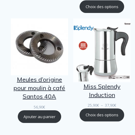
de
Choix des options
prix :
24,90€
à
29,90€
Meules d’origine
Miss Splendy
pour moulin à café
Induction
Santos 40A
Plage
25,90
€
–
37,90
€
56,90
€
de
Choix des options
Ajouter au panier
prix :
25,90€
à