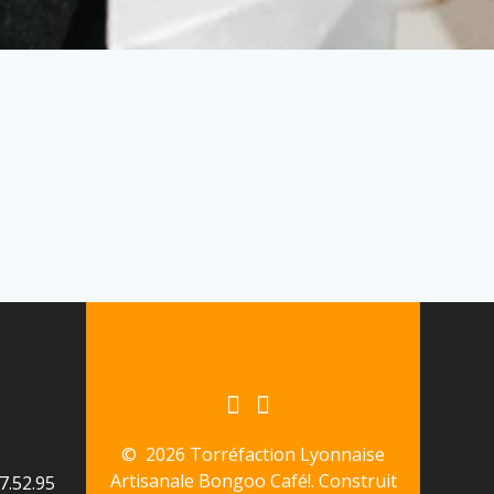
© 2026 Torréfaction Lyonnaise
Artisanale Bongoo Café!. Construit
7.52.95