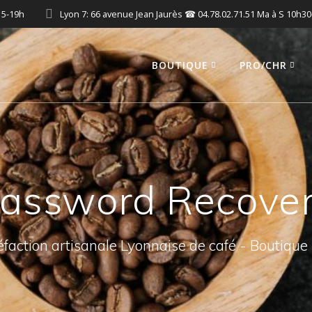
15-19h
Lyon 7: 66 avenue Jean Jaurès ☎ 04.78.02.71.51 Ma à S 10h3
BOUTIQUE
PRO/CHR
assword Recove
éfaction artisanale Lyonnaise de café - Boutique