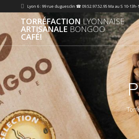
Passer
Lyon 6 : 99 rue duguesclin ☎ 09.52.97.52.95 Ma au S 10-13h-
au
contenu
TORRÉFACTION
LYONNAISE
ARTISANALE
BONGOO
CAFÉ!
P
Torr