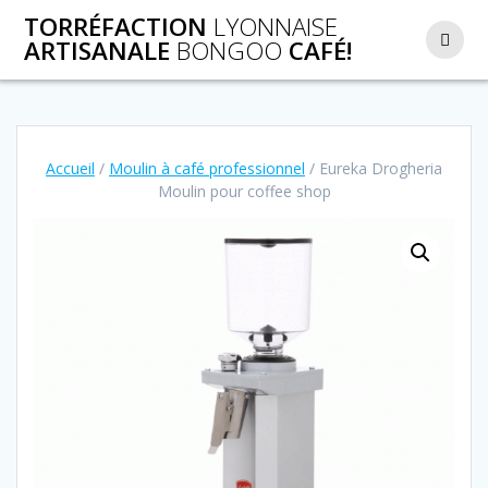
Passer
TORRÉFACTION
LYONNAISE
au
ARTISANALE
BONGOO
CAFÉ!
contenu
Accueil
/
Moulin à café professionnel
/ Eureka Drogheria
Moulin pour coffee shop