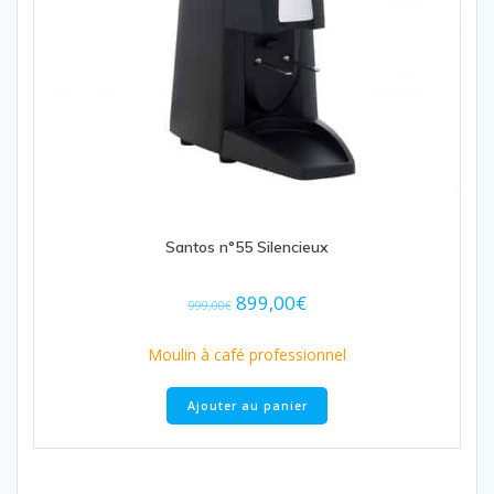
Santos n°55 Silencieux
Le
Le
899,00
€
999,00
€
prix
prix
initial
actuel
Moulin à café professionnel
était :
est :
999,00€.
899,00€.
Ajouter au panier