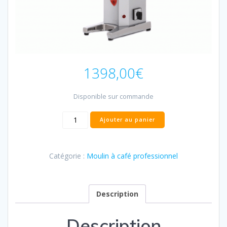
1398,00
€
Disponible sur commande
quantité
Ajouter au panier
de
Eureka
Drogheria
Catégorie :
Moulin à café professionnel
Moulin
pour
coffee
shop
Description
Description