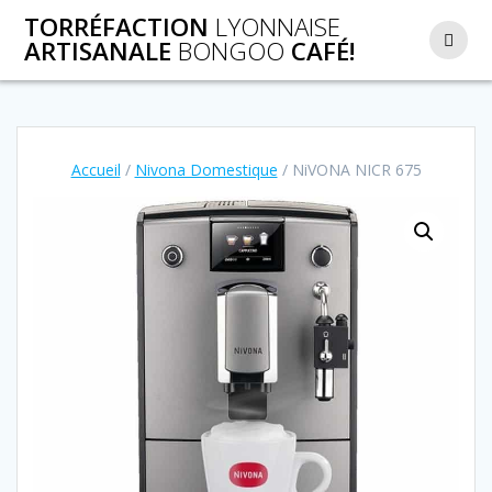
Passer
TORRÉFACTION
LYONNAISE
au
ARTISANALE
BONGOO
CAFÉ!
contenu
Accueil
/
Nivona Domestique
/ NiVONA NICR 675