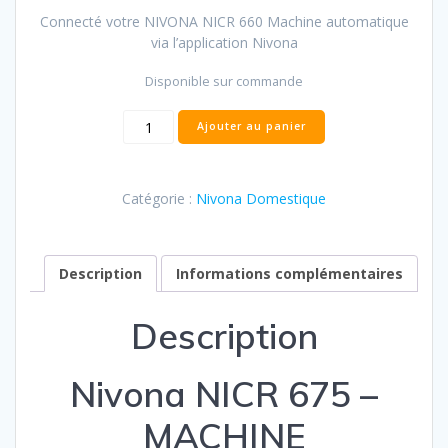
Connecté votre NIVONA NICR 660 Machine automatique
via l’application Nivona
Disponible sur commande
quantité
Ajouter au panier
de
NiVONA
NICR
Catégorie :
Nivona Domestique
675
Description
Informations complémentaires
Description
Nivona NICR 675 –
MACHINE