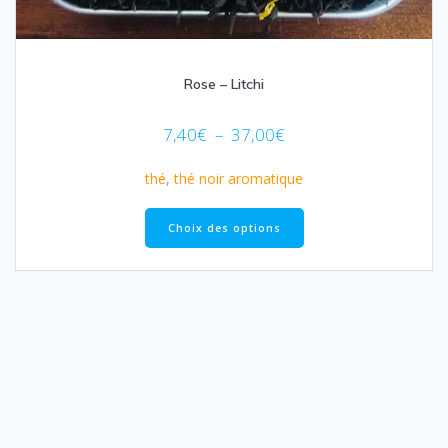
Rose – Litchi
Plage
7,40
€
–
37,00
€
de
prix :
thé
,
thé noir aromatique
7,40€
Ce
à
produit
Choix des options
37,00€
a
plusieurs
variations.
Les
options
peuvent
être
choisies
sur
la