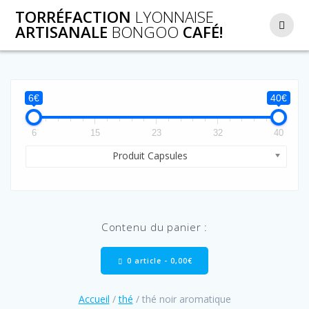
Passer
TORRÉFACTION
LYONNAISE
au
ARTISANALE
BONGOO
CAFÉ!
contenu
6€
40€
6
15
23
32
40
Produit Capsules
Contenu du panier :
0 article -
0,00
€
Accueil
/
thé
/ thé noir aromatique