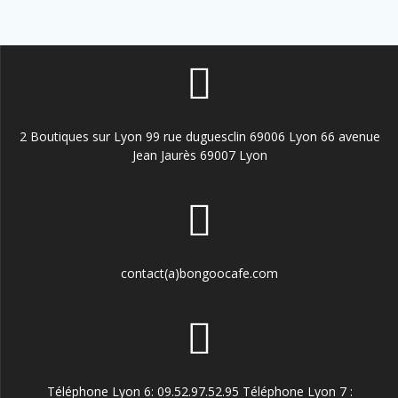
page
du
produit
2 Boutiques sur Lyon 99 rue duguesclin 69006 Lyon 66 avenue
Jean Jaurès 69007 Lyon
contact(a)bongoocafe.com
Téléphone Lyon 6: 09.52.97.52.95 Téléphone Lyon 7 :