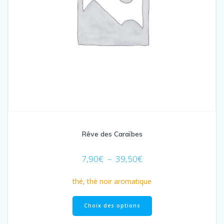
produit
Rêve des Caraïbes
Plage
7,90
€
–
39,50
€
de
prix :
thé
,
thé noir aromatique
7,90€
Ce
à
produit
Choix des options
39,50€
a