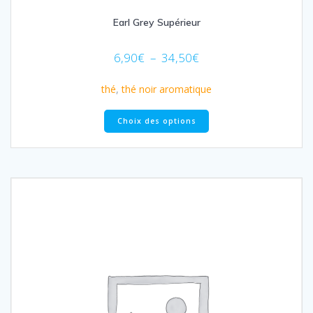
Earl Grey Supérieur
Plage
6,90
€
–
34,50
€
de
prix :
thé
,
thé noir aromatique
6,90€
Ce
à
Choix des options
produit
34,50€
a
plusieurs
variations.
Les
options
peuvent
être
choisies
sur
la
page
du