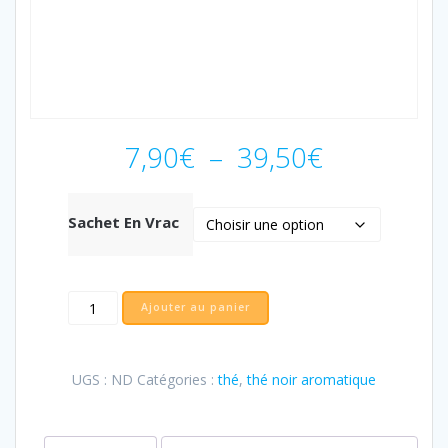
Plage
7,90
€
–
39,50
€
de
prix :
7,90€
Sachet En Vrac
à
39,50€
Ajouter au panier
UGS :
ND
Catégories :
thé
,
thé noir aromatique