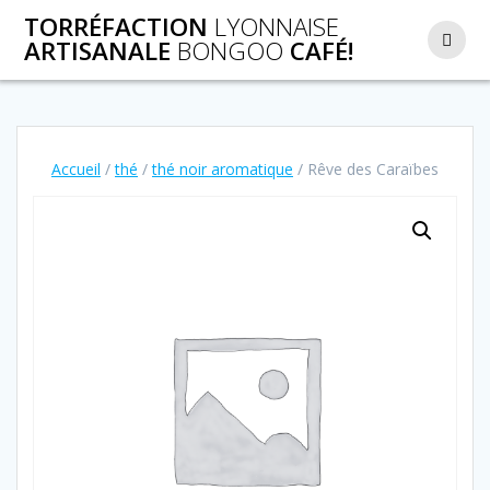
Passer
TORRÉFACTION
LYONNAISE
au
ARTISANALE
BONGOO
CAFÉ!
contenu
Accueil
/
thé
/
thé noir aromatique
/ Rêve des Caraïbes