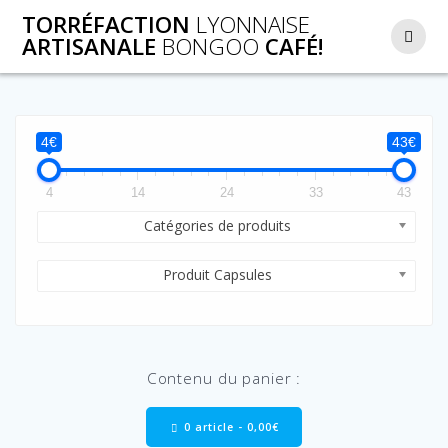
Passer
TORRÉFACTION
LYONNAISE
au
ARTISANALE
BONGOO
CAFÉ!
contenu
4€
43€
4
14
24
33
43
Catégories de produits
Produit Capsules
Contenu du panier :
0 article -
0,00
€