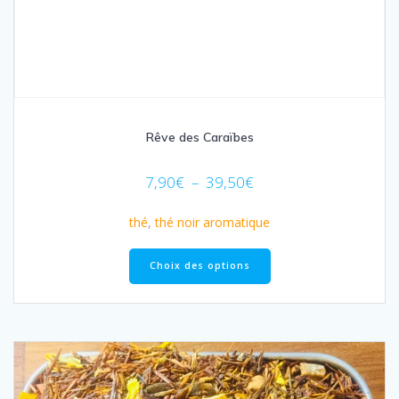
Rêve des Caraïbes
Plage
7,90
€
–
39,50
€
de
prix :
thé
,
thé noir aromatique
7,90€
Ce
à
produit
Choix des options
39,50€
a
plusieurs
variations.
Les
options
peuvent
être