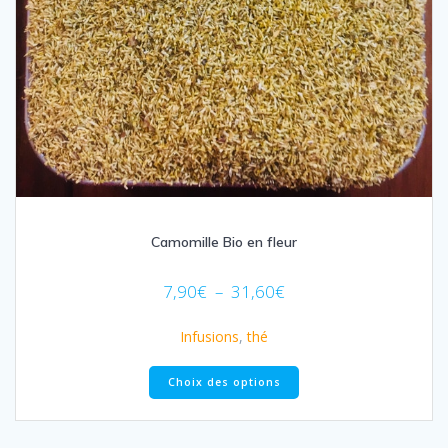
Camomille Bio en fleur
Plage
7,90
€
–
31,60
€
de
prix :
Infusions
,
thé
7,90€
Ce
à
Choix des options
produit
31,60€
a
plusieurs