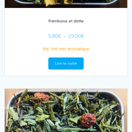
framboise et datte
Plage
5,80
€
–
29,00
€
de
prix :
thé
,
thé vert aromatique
5,80€
à
Lire la suite
29,00€