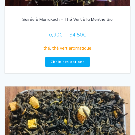
Soirée à Marrakech – Thé Vert à la Menthe Bio
Plage
6,90
€
–
34,50
€
de
prix :
thé
,
thé vert aromatique
6,90€
Ce
à
Choix des options
produit
34,50€
a
plusieurs
variations.
Les
options
peuvent
être
choisies
sur
la
page