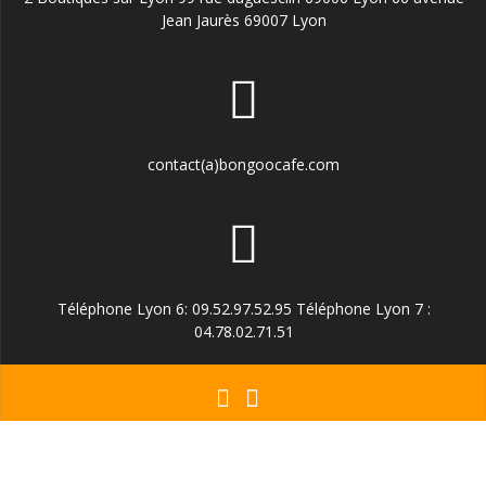
Jean Jaurès 69007 Lyon
contact(a)bongoocafe.com
Téléphone Lyon 6: 09.52.97.52.95 Téléphone Lyon 7 :
04.78.02.71.51
© 2026 Torréfaction Lyonnaise Artisanale Bongoo
Café!. Construit avec WordPress et le
thème Mesmerize