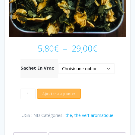
Plage
5,80
€
–
29,00
€
de
prix :
5,80€
Sachet En Vrac
à
29,00€
Ajouter au panier
UGS :
ND
Catégories :
thé
,
thé vert aromatique