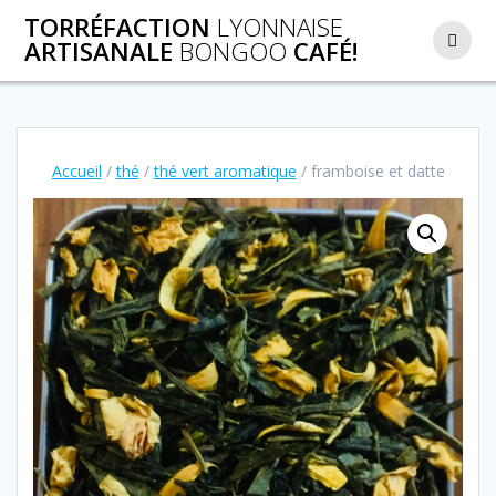
Passer
TORRÉFACTION
LYONNAISE
au
ARTISANALE
BONGOO
CAFÉ!
contenu
Accueil
/
thé
/
thé vert aromatique
/ framboise et datte